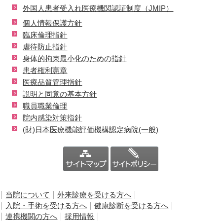
外国人患者受入れ医療機関認証制度（JMIP）
個人情報保護方針
臨床倫理指針
虐待防止指針
身体的拘束最小化のための指針
患者権利憲章
医療品質管理指針
説明と同意の基本方針
職員職業倫理
院内感染対策指針
(財)日本医療機能評価機構認定病院(一般)
当院について
外来診療を受ける方へ
入院・手術を受ける方へ
健康診断を受ける方へ
連携機関の方へ
採用情報