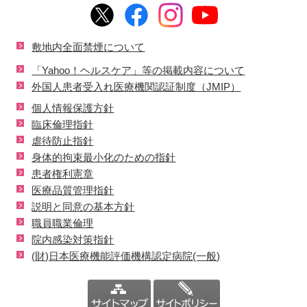
敷地内全面禁煙について
「Yahoo！ヘルスケア」等の掲載内容について
外国人患者受入れ医療機関認証制度（JMIP）
個人情報保護方針
臨床倫理指針
虐待防止指針
身体的拘束最小化のための指針
患者権利憲章
医療品質管理指針
説明と同意の基本方針
職員職業倫理
院内感染対策指針
(財)日本医療機能評価機構認定病院(一般)