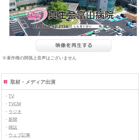
※著作権の関係上音声はございません
取材・メディア出演
・
TV
・
TVCM
・
ラジオ
・
新聞
・
雑誌
・
ウェブ記事