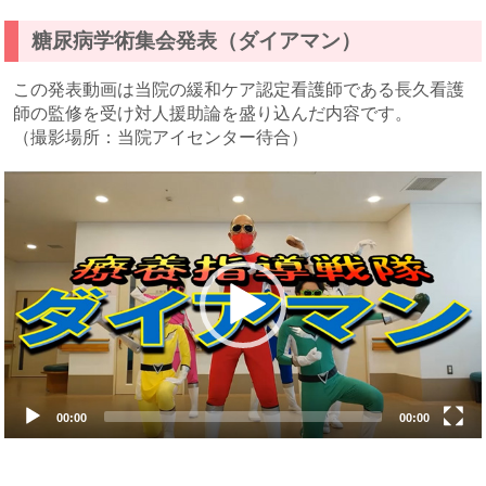
糖尿病学術集会発表（ダイアマン）
この発表動画は当院の緩和ケア認定看護師である長久看護
師の監修を受け対人援助論を盛り込んだ内容です。
（撮影場所：当院アイセンター待合）
Video
Player
00:00
00:00